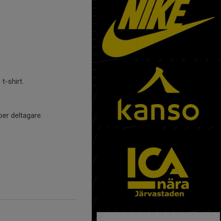
t-shirt.
per deltagare.