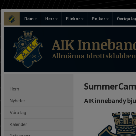
Dam
Herr
Flickor
Pojkar
Övriga l
AIK Inneban
Allmänna Idrottsklubben
SummerCamp
Hem
AIK innebandy bju
Nyheter
Våra lag
Kalender