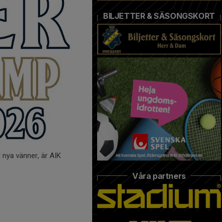
BILJETTER & SÄSONGSKORT
d nya vänner, är AIK
Våra partners