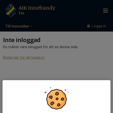
AIK Innebandy
F14
Logga in
Till hemsidan
Inte inloggad
Du måste vara inloggad för att se denna sida.
Klicka här för att logga in