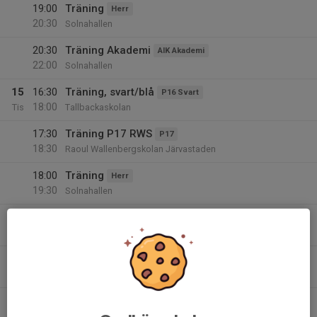
19:00
Träning
Herr
20:30
Solnahallen
20:30
Träning Akademi
AIK Akademi
22:00
Solnahallen
15
16:30
Träning, svart/blå
P16 Svart
18:00
Tis
Tallbackaskolan
17:30
Träning P17 RWS
P17
18:30
Raoul Wallenbergskolan Järvastaden
18:00
Träning
Herr
19:30
Solnahallen
19:30
Träning
Dam
21:00
Solnahallen A
19:30
Träning
AIK Utveckling
21:00
Bagartorpshallen
20:30
Träning Akademi
AIK Akademi
22:00
Solnahallen