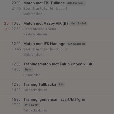
20:00
Match mot FBI Tullinge
AIK Akademi
21:45
Bäst i Stan Pojkar 16 - Grupp C
Mälaröhallen 1
20
10:30
Match mot Väsby AIK (B)
Herr B - H4
12:30
Sön
Herrar Division 4 Norra
Råstaparkhallen
12:00
Match mot IFK Haninge
AIK Akademi
13:45
Bäst i Stan Pojkar 16 - Grupp C
Mälaröhallen 1
12:00
Träningsmatch mot Falun Phoenix IBK
14:00
Dam
Solnahallen
12:30
Träning Tallbacka
F14
14:00
Tallbackaskolan
15:30
Träning, gemensam svart/blå/grön
17:00
P16 Svart
Tallbackaskolan