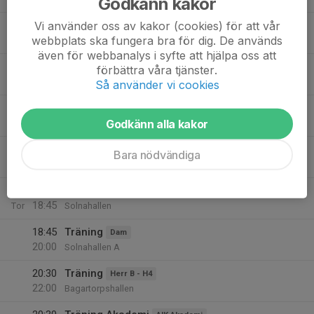
Godkänn kakor
Vi använder oss av kakor (cookies) för att vår
21:00
Träning
Herr B - H4
webbplats ska fungera bra för dig. De används
22:15
Bagartorpshallen
även för webbanalys i syfte att hjälpa oss att
16
17:30
Träning
Herr
förbättra våra tjänster.
19:00
Ons
Solnahallen
Så använder vi cookies
17:30
Fys-träning
F14
18:45
Godkänn alla kakor
Ursvik IP motionsområde
19:00
Träning
Dam
Bara nödvändiga
20:30
Solnahallen A
17
17:30
Träning
Herr
18:45
Tor
Solnahallen
18:45
Träning
Dam
20:00
Solnahallen A
20:30
Träning
Herr B - H4
22:00
Bagartorpshallen