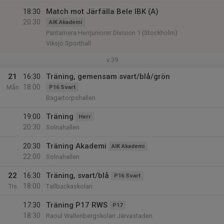
18:30
Match mot Järfälla Bele IBK (A)
20:30
AIK Akademi
Pantamera Herrjuniorer Division 1 (Stockholm)
Viksjö Sporthall
v.39
21
16:30
Träning, gemensam svart/blå/grön
18:00
Mån
P16 Svart
Bagartorpshallen
19:00
Träning
Herr
20:30
Solnahallen
20:30
Träning Akademi
AIK Akademi
22:00
Solnahallen
22
16:30
Träning, svart/blå
P16 Svart
18:00
Tis
Tallbackaskolan
17:30
Träning P17 RWS
P17
18:30
Raoul Wallenbergskolan Järvastaden