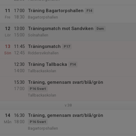
11
17:00
Träning Bagartorpshallen
F14
18:30
Fre
Bagartorpshallen
12
13:00
Träningsmatch mot Sandviken
Dam
15:00
Lör
Solnahallen
13
11:45
Träningsmatch
P17
12:45
Sön
Riddersvikshallen
12:30
Träning Tallbacka
F14
14:00
Tallbackaskolan
15:30
Träning, gemensam svart/blå/grön
17:00
P16 Svart
Tallbackaskolan
v.38
14
16:30
Träning, gemensam svart/blå/grön
18:00
Mån
P16 Svart
Bagartorpshallen