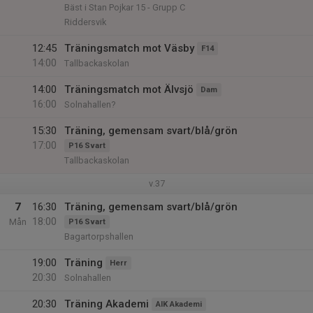
Bäst i Stan Pojkar 15 - Grupp C
Riddersvik
12:45
Träningsmatch mot Väsby
F14
14:00
Tallbackaskolan
14:00
Träningsmatch mot Älvsjö
Dam
16:00
Solnahallen?
15:30
Träning, gemensam svart/blå/grön
17:00
P16 Svart
Tallbackaskolan
v.37
7
16:30
Träning, gemensam svart/blå/grön
18:00
Mån
P16 Svart
Bagartorpshallen
19:00
Träning
Herr
20:30
Solnahallen
20:30
Träning Akademi
AIK Akademi