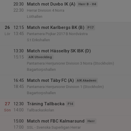
20:30
Match mot Duvbo IK (A)
Herr B - H4
22:30
Herrar Division 4 Norra
Löthallen
26
12:15
Match mot Karlbergs BK (B)
P17
13:45
Lör
Pantamera Pojkar 2017 B Nordvästra
S:t Erikshallen
13:30
Match mot Hässelby SK IBK (D)
15:15
AIK Utveckling
Pantamera Herrjuniorer Division 3 Norra (Stockholm)
Bagartorpshallen
16:45
Match mot Täby FC (A)
AIK Akademi
18:45
Pantamera Herrjuniorer Division 1 (Stockholm)
Bagartorpshallen
27
12:30
Träning Tallbacka
F14
14:00
Sön
Tallbackaskolan
15:00
Match mot FBC Kalmarsund
Herr
17:00
SSL - Svenska Superligan Herrar