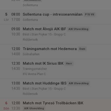
Sollentuna
5
08:00
Sollentuna cup - intresseanmälan
P15 Vit
17:00
Lör
Sollentuna
09:00
Match mot Älvsjö AIK IBF
AIK Utveckling
10:30
Bäst i Stan Pojkar 15 - Grupp C
Riddersvik
12:00
Träningsmatch mot Hedemora
Dam
14:00
Solnahallen
12:30
Match mot IK Sirius IBK
Herr
14:30
Träningsmatcher
IFU Arena Plan C
13:00
Match mot Huddinge IBS
AIK Utveckling
14:30
Bäst i Stan Pojkar 15 - Grupp C
Riddersvik
6
12:00
Match mot Tyresö Trollbäcken IBK
13:30
Sön
AIK Utveckling