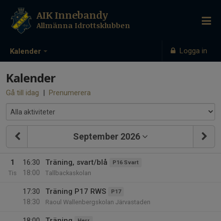
AIK Innebandy
Allmänna Idrottsklubben
Logga in
Kalender
Kalender
Gå till idag
|
Prenumerera
September 2026
1
16:30
Träning, svart/blå
P16 Svart
18:00
Tis
Tallbackaskolan
17:30
Träning P17 RWS
P17
18:30
Raoul Wallenbergskolan Järvastaden
18:00
Träning
Herr