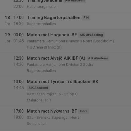
20:30
Träning Akademi
AIK Akademi
22:00
Hallonbergshallen
18
17:00
Träning Bagartorpshallen
F14
18:30
Fre
Bagartorpshallen
19
00:00
Match mot Hagunda IBF
AIK Utveckling
01:45
Lör
Pantamera Herrjuniorer Division 3 Norra (Stockholm)
IFU Arena DHinox (D)
12:30
Match mot Älvsjö AIK IBF (A)
AIK Akademi
14:30
Pantamera Herrjuniorer Division 2 Södra
Bagartorpshallen
13:00
Match mot Tyresö Trollbäcken IBK
14:45
AIK Akademi
Bäst i Stan Pojkar 16 - Grupp C
Mälaröhallen 1
17:00
Match mot Nykvarns IBF
Herr
19:00
SSL - Svenska Superligan Herrar
Solnahallen