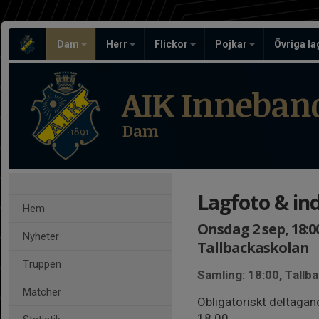
Dam
Herr
Flickor
Pojkar
Övriga l
AIK Inneban
Dam
Lagfoto & ind
Hem
Onsdag 2 sep, 18:0
Nyheter
Tallbackaskolan
Truppen
Samling: 18:00, Tallb
Matcher
Obligatoriskt deltaga
18.00.