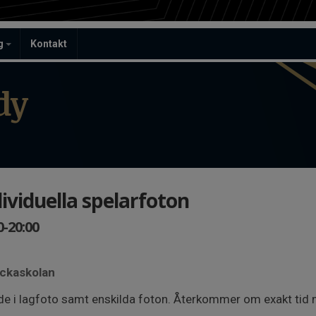
ag
Kontakt
dy
ividuella spelarfoton
0-20:00
ackaskolan
nde i lagfoto samt enskilda foton. Återkommer om exakt ti