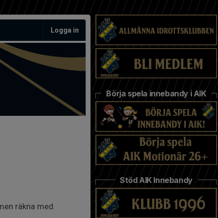
Logga in
Börja spela innebandy i AIK
Stöd AIK Innebandy
d men räkna med