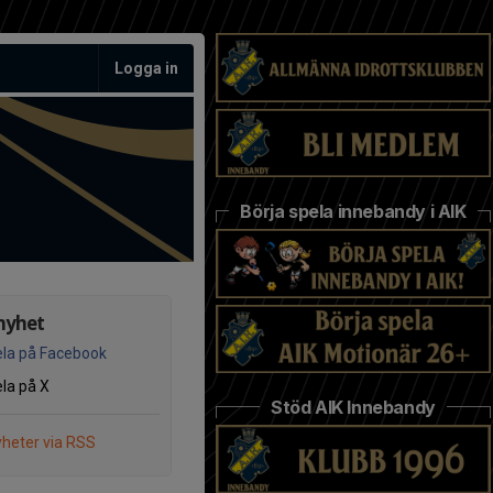
Logga in
Börja spela innebandy i AIK
nyhet
la på Facebook
la på X
Stöd AIK Innebandy
heter via RSS