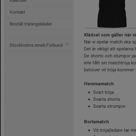
Kalender
Kontakt
Beställ träningskläder
Klädsel som gäller när v
När vi spelar match ska s
Stockholms inneb.Förbund
Det är viktigt att spelarna 
De shorts och stumpor jag
inte fått sin matchtröja 
behöver vit tröja kommer 
Hemmamatch
Svart tröja
Svarta shorts
Svarta strumpor
Bortamatch
Vit tröja(ledare tar m