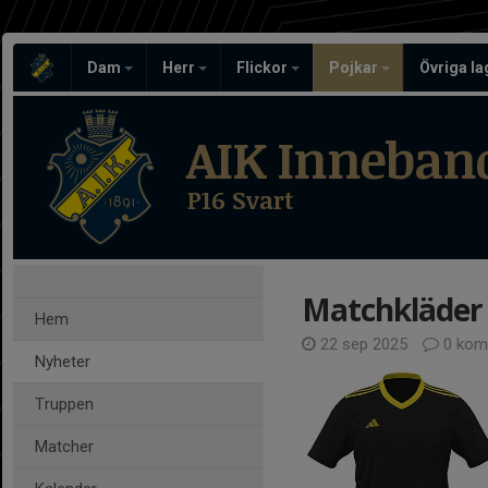
Dam
Herr
Flickor
Pojkar
Övriga l
AIK Inneban
P16 Svart
Matchkläder
Hem
22 sep 2025
0 kom
Nyheter
Truppen
Matcher