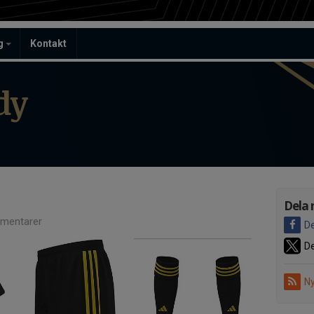
ag
Kontakt
dy
Dela 
mentarer
De
De
Ny