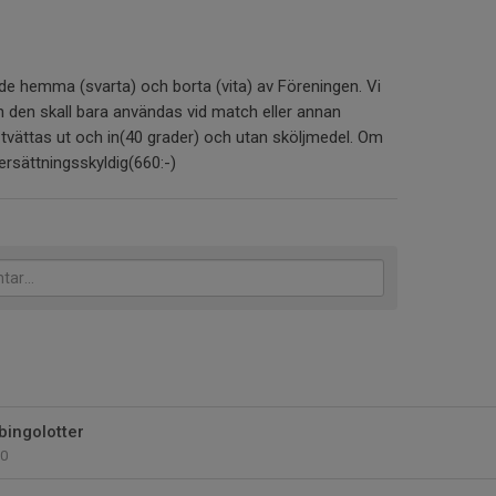
åde hemma (svarta) och borta (vita) av Föreningen. Vi
h den skall bara användas vid match eller annan
en tvättas ut och in(40 grader) och utan sköljmedel. Om
 ersättningsskyldig(660:-)
bingolotter
0