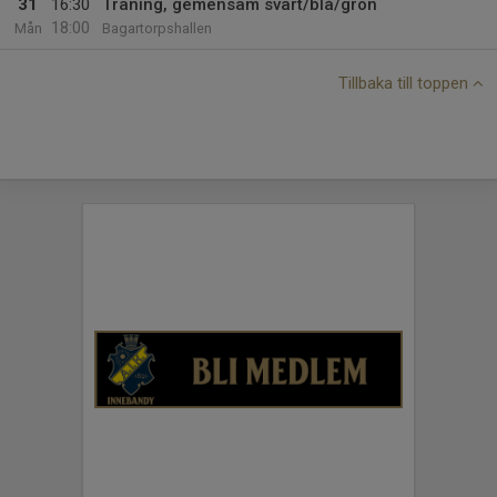
31
16:30
Träning, gemensam svart/blå/grön
18:00
Mån
Bagartorpshallen
Tillbaka till toppen