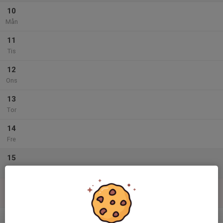
10
Mån
11
Tis
12
Ons
13
Tor
14
Fre
15
Lör
16
Sön
v.34