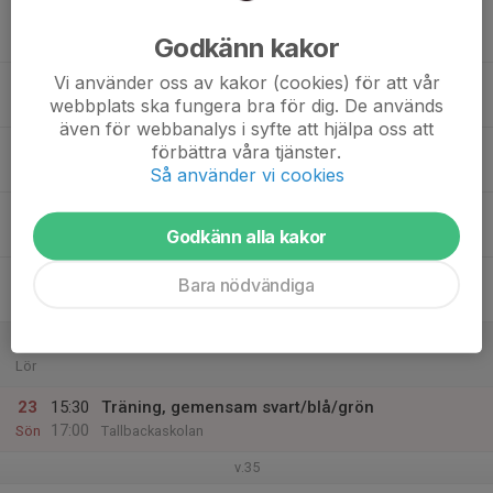
17
16:30
Träning, gemensam svart/blå/grön
18:00
Godkänn kakor
Mån
Bagartorpshallen
Vi använder oss av kakor (cookies) för att vår
18
16:30
Träning, svart/blå
webbplats ska fungera bra för dig. De används
18:00
Tis
Tallbackaskolan
även för webbanalys i syfte att hjälpa oss att
19
förbättra våra tjänster.
Ons
Så använder vi cookies
20
Godkänn alla kakor
Tor
21
Bara nödvändiga
Fre
22
Lör
23
15:30
Träning, gemensam svart/blå/grön
17:00
Sön
Tallbackaskolan
v.35