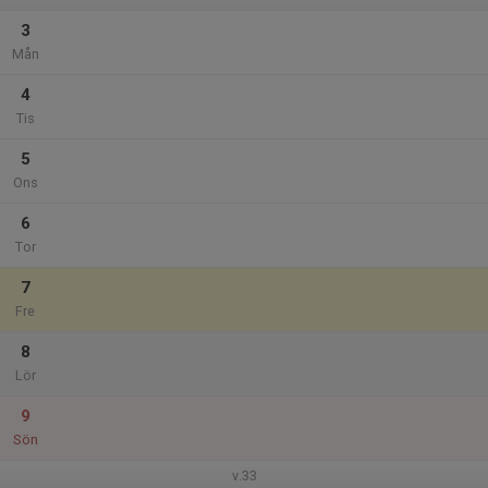
3
Mån
4
Tis
5
Ons
6
Tor
7
Fre
8
Lör
9
Sön
v.33