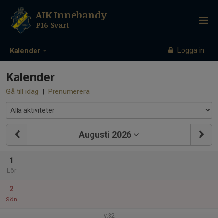
AIK Innebandy
P16 Svart
Logga in
Kalender
Kalender
Gå till idag
|
Prenumerera
Augusti 2026
1
Lör
2
Sön
v.32