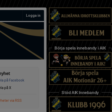
Logga in
Börja spela innebandy i AIK
nyhet
la på Facebook
la på X
Stöd AIK Innebandy
heter via RSS