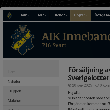
Dam
Herr
Flickor
Pojkar
Övriga l
AIK Inneban
P16 Svart
Försäljning a
Hem
Sverigelotter
Nyheter
20 sep 2025
0 kom
Truppen
Hej alla,
Vi inleder hösten med förs
Matcher
Förtjänsten kommer att f
På så sätt tjänar vi pengar