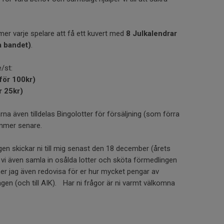
er varje spelare att få ett kuvert med
8 Julkalendrar
a bandet)
.
e/st:
 för 100kr)
r 25kr)
a även tilldelas Bingolotter för försäljning (som förra
ommer senare.
en skickar ni till mig senast den 18 december (årets
 vi även samla in osålda lotter och sköta förmedlingen
mer jag även redovisa för er hur mycket pengar av
 lagen (och till AIK). Har ni frågor är ni varmt välkomna