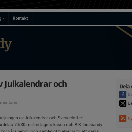
ag
Kontakt
dy
v Julkalendrar och
Dela 
De
mentarer
De
äljningen av Julkalendrar och Sverigelotter!
Ny
ördelas 70/30 mellan lagets kassa och AIK Innebandy.
 för våra behov och samtidigt hjälper vi till att säkra