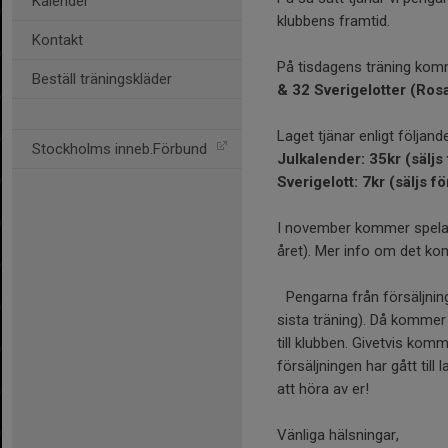
Kalender
klubbens framtid.
Kontakt
På tisdagens träning komm
Beställ träningskläder
& 32 Sverigelotter (Ros
Laget tjänar enligt följand
Stockholms inneb.Förbund
Julkalender: 35kr (säljs
Sverigelott: 7kr (säljs fö
I november kommer spelarn
året). Mer info om det k
Pengarna från försäljning
sista träning). Då kommer
till klubben. Givetvis kom
försäljningen har gått till
att höra av er!
Vänliga hälsningar,