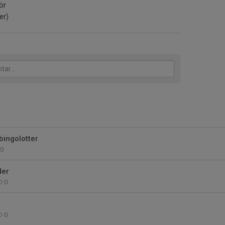
ör
er)
bingolotter
0
der
0
0