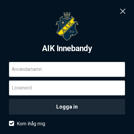
AIK Innebandy
Användarnamn
Lösenord
Logga in
Kom ihåg mig