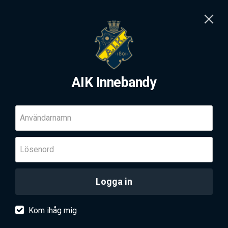
AIK Innebandy
Användarnamn
Lösenord
Logga in
Kom ihåg mig