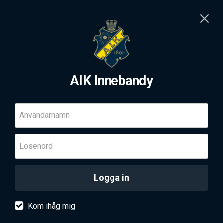
AIK Innebandy
Användarnamn
Lösenord
Logga in
Kom ihåg mig