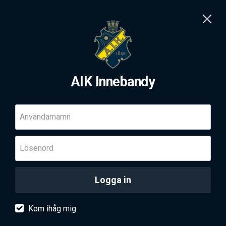
AIK Innebandy
Användarnamn
Lösenord
Logga in
Kom ihåg mig