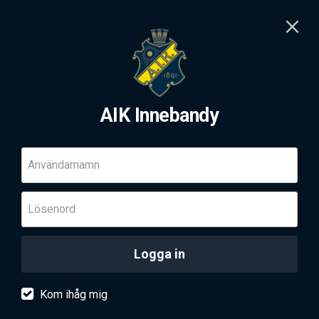
AIK Innebandy
Användarnamn
Lösenord
Logga in
Kom ihåg mig