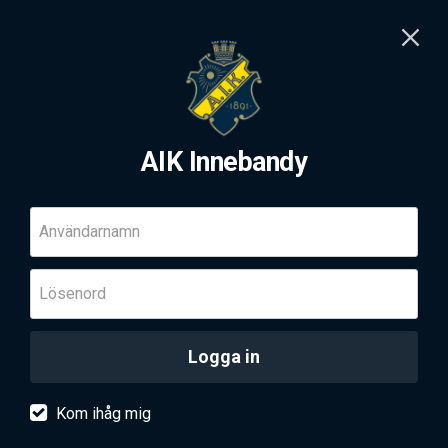
AIK Innebandy
Användarnamn
Lösenord
Logga in
Kom ihåg mig