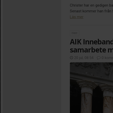
Christer har en gedigen b
Senast kommer han från Sir
Läs mer
Herr
AIK Inneband
samarbete m
20 jul, 08:54
0 komm