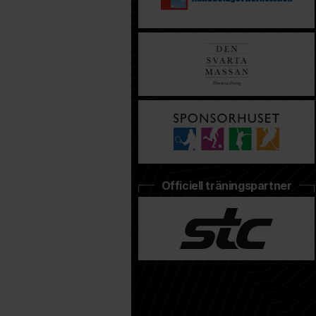
Officiell träningspartner