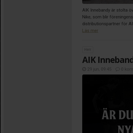
AIK Innebandy är stolta ö
Nike, som blir föreningens 
distributionspartner för 
Läs mer
Herr
AIK Inneband
29 jun, 09:45
0 kom