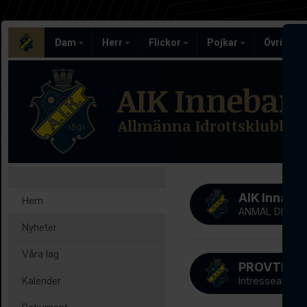
Dam
Herr
Flickor
Pojkar
Övriga l
AIK Inneban
Allmänna Idrottsklubben
AIK Innab
Hem
ANMÄL DIG NU
Nyheter
Våra lag
Kalender
Intresseanmäl