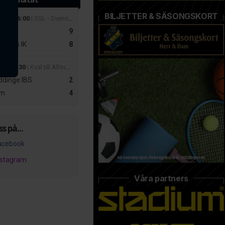
BILJETTER & SÄSONGSKORT
 mar 16:00
| SSL - Svenska Superligan Herrar
r
9
slätts IK
8
apr 19:30
| Kval till Allsvenskan Dam – Playoff 2
dinge IBS
2
m
4
ss på...
acebook
nstagram
Våra partners