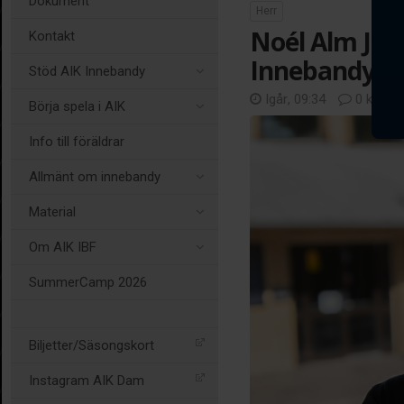
Dokument
Herr
Noél Alm Joha
Kontakt
Innebandys 
Stöd AIK Innebandy
Igår, 09:34
0 komme
Börja spela i AIK
Info till föräldrar
Allmänt om innebandy
Material
Om AIK IBF
SummerCamp 2026
Biljetter/Säsongskort
Instagram AIK Dam