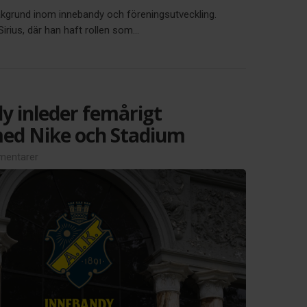
akgrund inom innebandy och föreningsutveckling.
ius, där han haft rollen som...
y inleder femårigt
ed Nike och Stadium
entarer