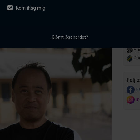
Kom ihåg mig
nsson ansluter till AIK
Lör 14
Her
akademiverksamhet
Hov
ntarer
Glömt lösenordet?
Ons 8 
Hud
Da
Följ o
F
I