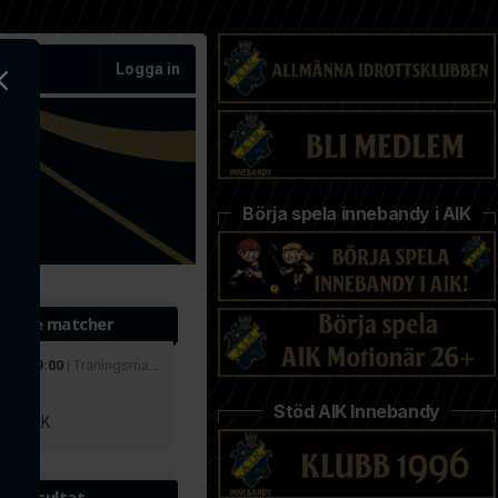
Logga in
Börja spela innebandy i AIK
ande matcher
 aug 19:00
| Träningsmatcher
r
Stöd AIK Innebandy
lby IBK
te resultat