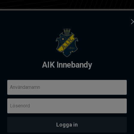
ag
Kontakt
dy
AIK Innebandy
andy Summer camp 2026
Komm
Användarnamn
Fre 14
Lösenord
Her
Skä
PROVTRÄNING - AIK AKADEMI I SOLNAHALLEN
an
Logga in
Senas