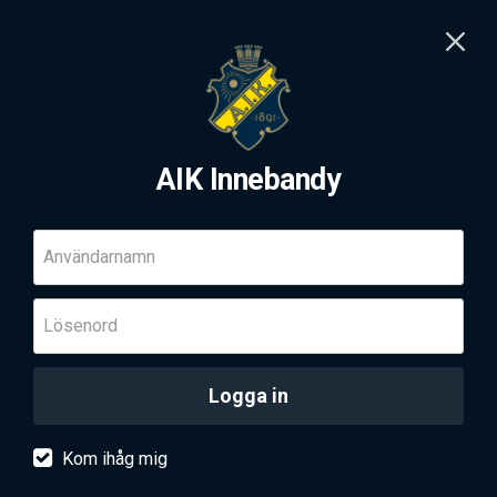
AIK Innebandy
Användarnamn
Lösenord
Logga in
Kom ihåg mig