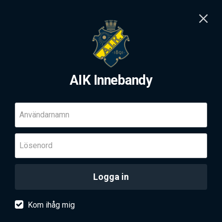
AIK Innebandy
Användarnamn
Lösenord
Logga in
Kom ihåg mig