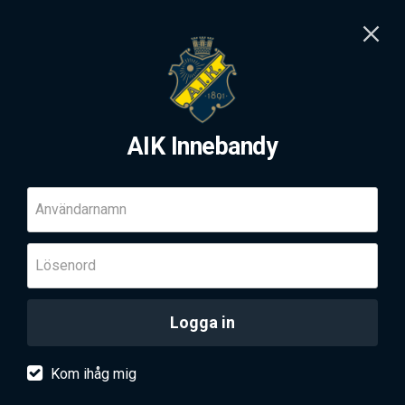
AIK Innebandy
Användarnamn
Lösenord
Logga in
Kom ihåg mig