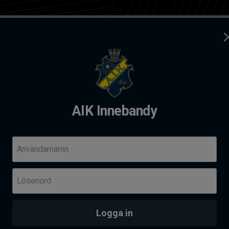
ag
Kontakt
dy
AIK Innebandy
andy Summer camp 2026
Komm
Användarnamn
Fre 14
Lösenord
Her
Skä
PROVTRÄNING - AIK AKADEMI I SOLNAHALLEN
an
Logga in
Senas