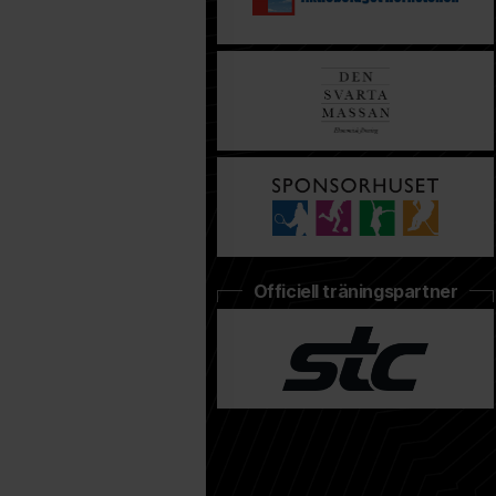
Officiell träningspartner