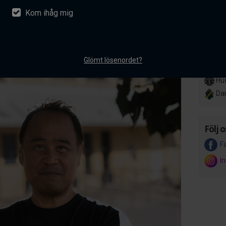
Kom ihåg mig
nsson ansluter till AIK
Lör 14
Her
akademiverksamhet
Hov
mentarer
Glömt lösenordet?
Ons 8 
Hud
Da
Följ o
F
I