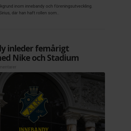
akgrund inom innebandy och föreningsutveckling.
ius, där han haft rollen som...
y inleder femårigt
ed Nike och Stadium
entarer