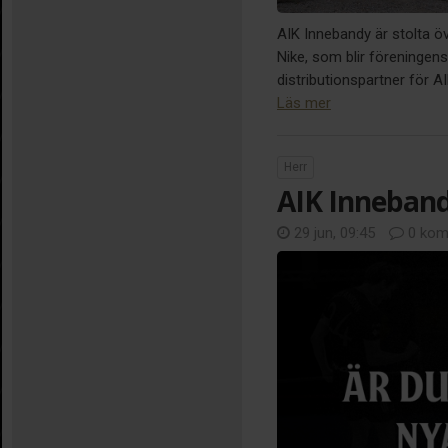
AIK Innebandy är stolta ö
Nike, som blir föreningens 
distributionspartner för 
Läs mer
Herr
AIK Inneband
29 jun, 09:45
0 kom