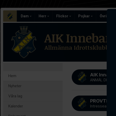
Dam
Herr
Flickor
Pojkar
Övriga l
AIK Inneban
Allmänna Idrottsklubben
AIK Innab
Hem
ANMÄL DIG NU
Nyheter
Våra lag
Kalender
Intresseanmäl