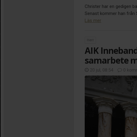
Christer har en gedigen b
Senast kommer han från Sir
Läs mer
Herr
AIK Inneband
samarbete m
20 jul, 08:54
0 komm