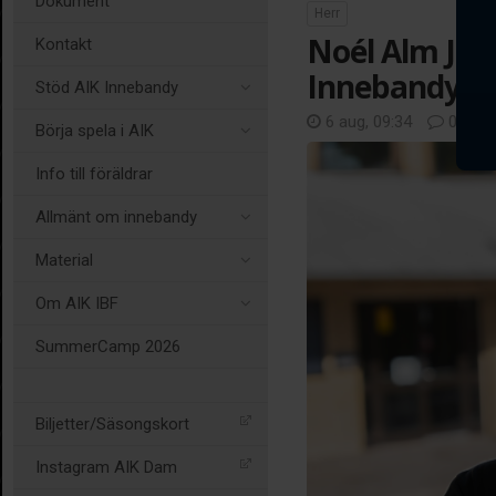
Dokument
Herr
Noél Alm Joha
Kontakt
Innebandys 
Stöd AIK Innebandy
6 aug, 09:34
0 kom
Börja spela i AIK
Info till föräldrar
Allmänt om innebandy
Material
Om AIK IBF
SummerCamp 2026
Biljetter/Säsongskort
Instagram AIK Dam