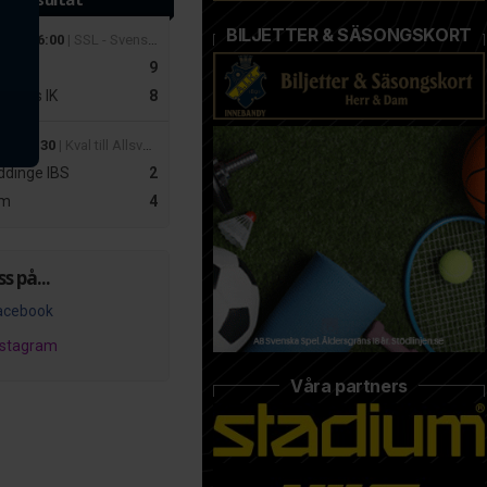
BILJETTER & SÄSONGSKORT
 mar 16:00
| SSL - Svenska Superligan Herrar
r
9
slätts IK
8
apr 19:30
| Kval till Allsvenskan Dam – Playoff 2
dinge IBS
2
m
4
ss på...
acebook
nstagram
Våra partners