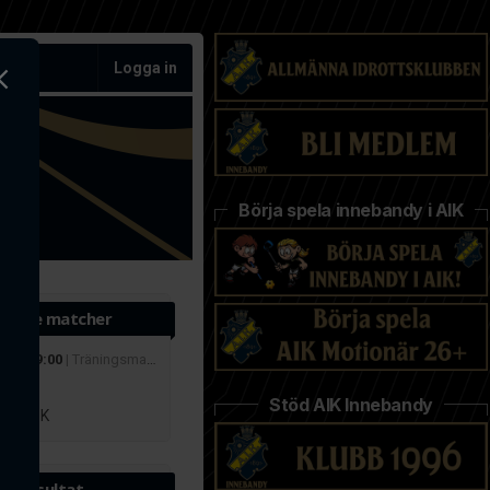
Logga in
Börja spela innebandy i AIK
ande matcher
 aug 19:00
| Träningsmatcher
r
Stöd AIK Innebandy
lby IBK
te resultat