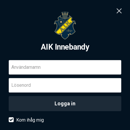
AIK Innebandy
Användarnamn
Lösenord
Logga in
Kom ihåg mig