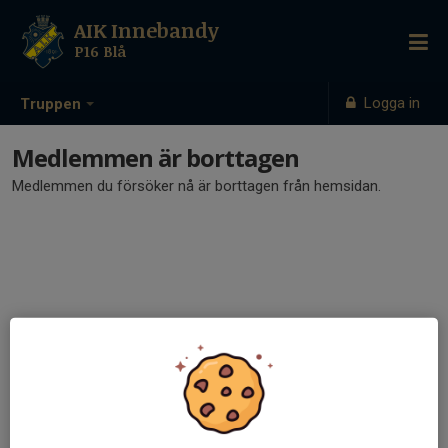
AIK Innebandy
P16 Blå
Logga in
Truppen
Medlemmen är borttagen
Medlemmen du försöker nå är borttagen från hemsidan.