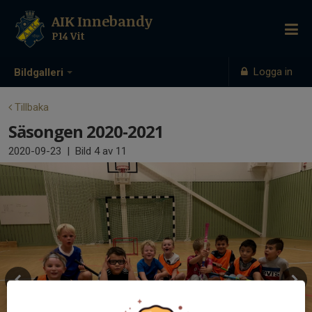
AIK Innebandy
P14 Vit
Logga in
Bildgalleri
Tillbaka
Säsongen 2020-2021
2020-09-23
|
Bild
4
av 11