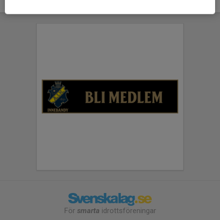
För
smarta
idrottsföreningar