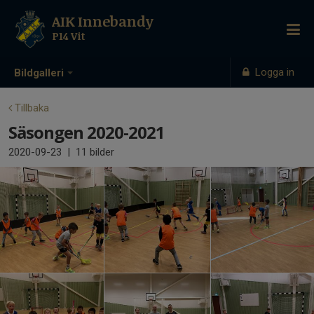
AIK Innebandy
P14 Vit
Logga in
Bildgalleri
Tillbaka
Säsongen 2020-2021
2020-09-23
|
11 bilder