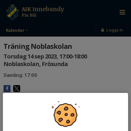
AIK Innebandy
P14 Blå
Logga in
Kalender
Träning Noblaskolan
Torsdag 14 sep 2023, 17:00-18:00
Noblaskolan, Frösunda
Samling: 17:00