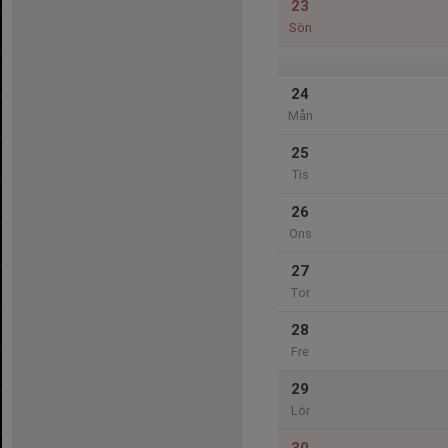
23
Sön
24
Mån
25
Tis
26
Ons
27
Tor
28
Fre
29
Lör