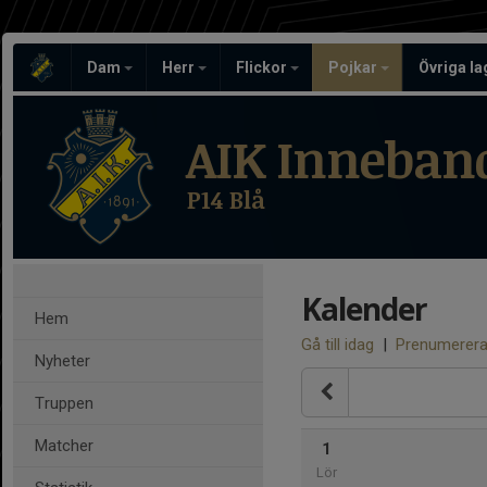
Dam
Herr
Flickor
Pojkar
Övriga l
AIK Inneban
P14 Blå
Kalender
Hem
Gå till idag
|
Prenumerer
Nyheter
Truppen
Matcher
1
Lör