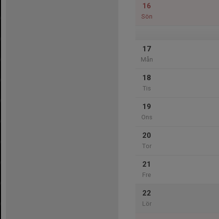
16
Sön
17
Mån
18
Tis
19
Ons
20
Tor
21
Fre
22
Lör