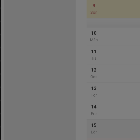
9
Sön
10
Mån
11
Tis
12
Ons
13
Tor
14
Fre
15
Lör