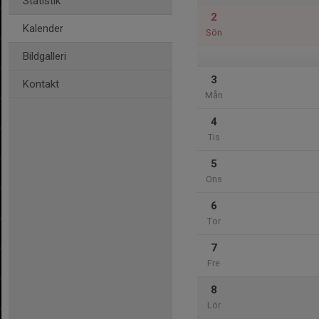
Statistik
2
Kalender
Sön
Bildgalleri
3
Kontakt
Mån
4
Tis
5
Ons
6
Tor
7
Fre
8
Lör