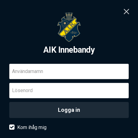
AIK Innebandy
Användarnamn
Lösenord
Logga in
Kom ihåg mig