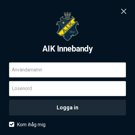
AIK Innebandy
Användarnamn
Lösenord
Logga in
Kom ihåg mig