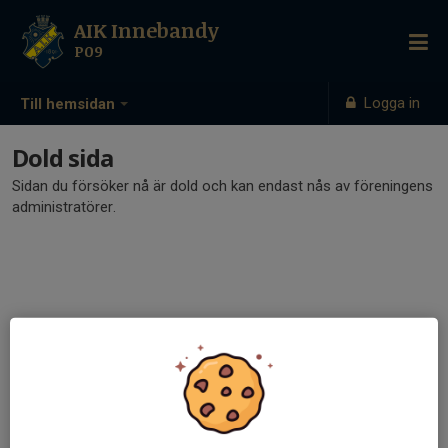
AIK Innebandy
P09
Logga in
Till hemsidan
Dold sida
Sidan du försöker nå är dold och kan endast nås av föreningens
administratörer.