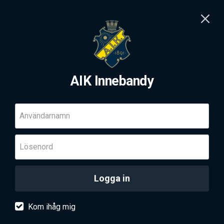
AIK Innebandy
Användarnamn
Lösenord
Logga in
Kom ihåg mig