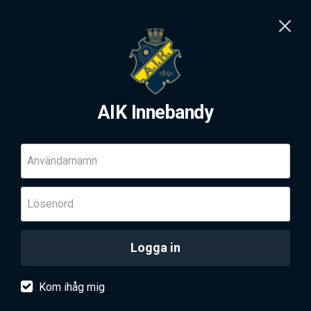
AIK Innebandy
Användarnamn
Lösenord
Logga in
Kom ihåg mig