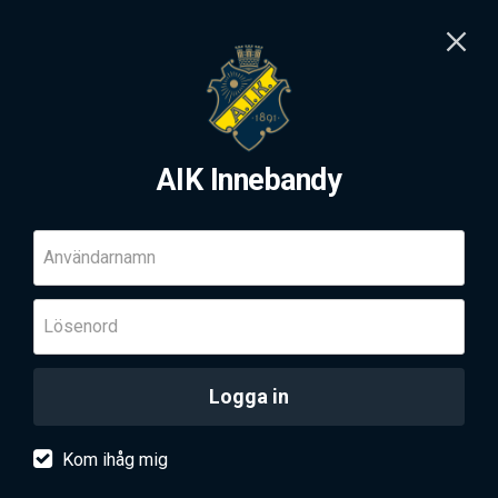
AIK Innebandy
Användarnamn
Lösenord
Logga in
Kom ihåg mig