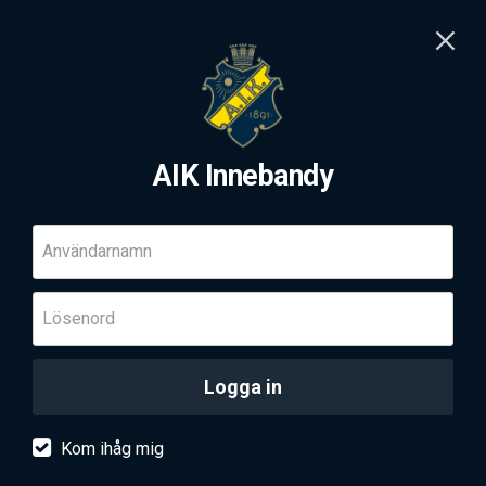
AIK Innebandy
Användarnamn
Lösenord
Logga in
Kom ihåg mig