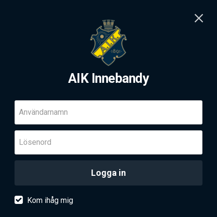
AIK Innebandy
Användarnamn
Lösenord
Logga in
Kom ihåg mig