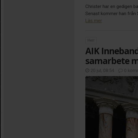
Christer har en gedigen b
Senast kommer han från Sir
Läs mer
Herr
AIK Inneband
samarbete m
20 jul, 08:54
0 komm