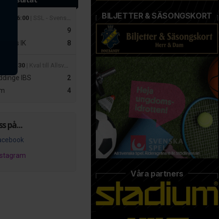
BILJETTER & SÄSONGSKORT
 mar 16:00
| SSL - Svenska Superligan Herrar
r
9
slätts IK
8
apr 19:30
| Kval till Allsvenskan Dam – Playoff 2
dinge IBS
2
m
4
ss på...
acebook
nstagram
Våra partners