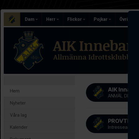
Dam
Herr
Flickor
Pojkar
Övriga l
AIK Inneban
Allmänna Idrottsklubben
AIK Innab
Hem
ANMÄL DIG NU
Nyheter
Våra lag
Kalender
Intresseanmäl