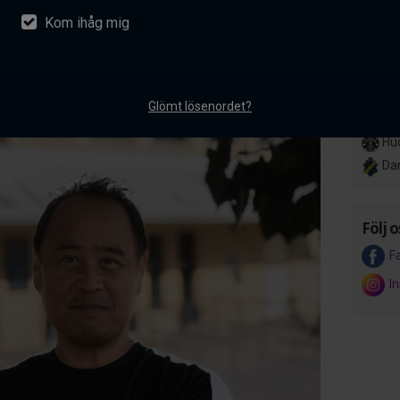
Kom ihåg mig
nsson ansluter till AIK
Lör 14
Her
akademiverksamhet
Hov
ntarer
Glömt lösenordet?
Ons 8 
Hud
Da
Följ o
F
I