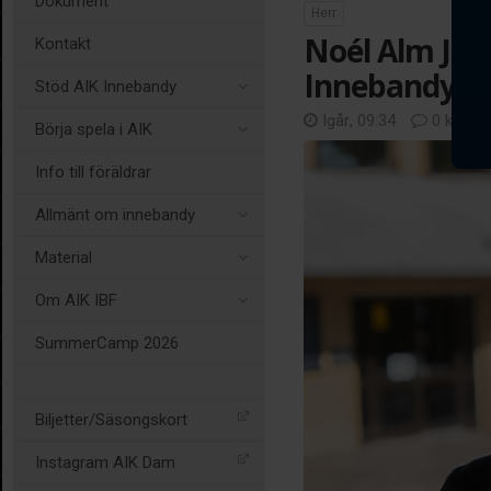
Dokument
Herr
Noél Alm Joha
Kontakt
Innebandys 
Stöd AIK Innebandy
Igår, 09:34
0 komme
Börja spela i AIK
Info till föräldrar
Allmänt om innebandy
Material
Om AIK IBF
SummerCamp 2026
Biljetter/Säsongskort
Instagram AIK Dam