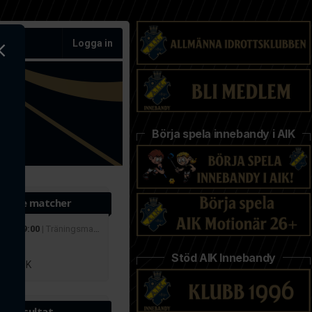
Logga in
Börja spela innebandy i AIK
ande matcher
 aug 19:00
| Träningsmatcher
r
Stöd AIK Innebandy
lby IBK
te resultat