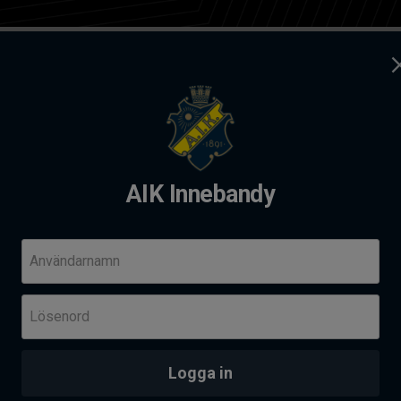
ag
Kontakt
dy
AIK Innebandy
andy Summer camp 2026
Komm
Användarnamn
Fre 14
Lösenord
Her
Skä
PROVTRÄNING - AIK AKADEMI I SOLNAHALLEN
an
Logga in
Senas