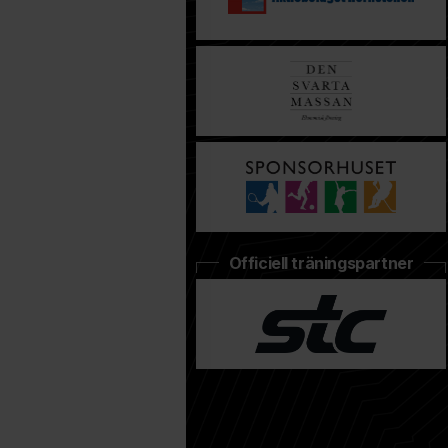
Officiell träningspartner