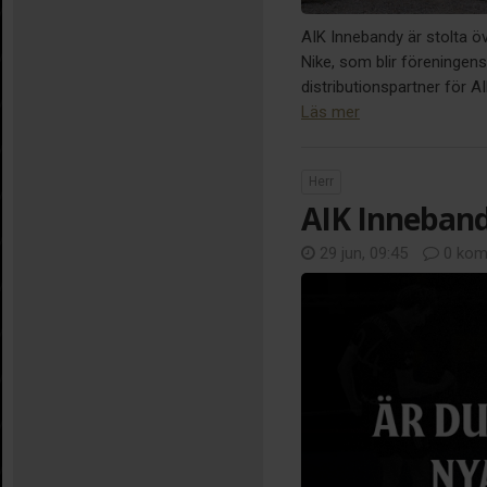
AIK Innebandy är stolta ö
Nike, som blir föreningens 
distributionspartner för 
Läs mer
Herr
AIK Inneband
29 jun, 09:45
0 kom