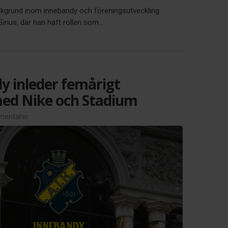
akgrund inom innebandy och föreningsutveckling.
ius, där han haft rollen som...
y inleder femårigt
ed Nike och Stadium
entarer