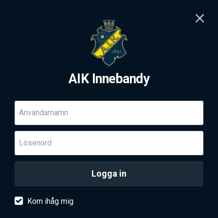
AIK Innebandy
Användarnamn
Lösenord
Logga in
Kom ihåg mig