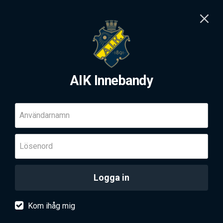
AIK Innebandy
Användarnamn
Lösenord
Logga in
Kom ihåg mig