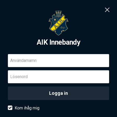
AIK Innebandy
Användarnamn
Lösenord
Logga in
Kom ihåg mig