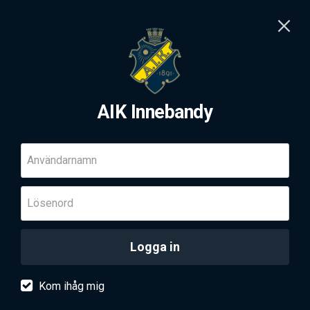
AIK Innebandy
Användarnamn
Lösenord
Logga in
Kom ihåg mig