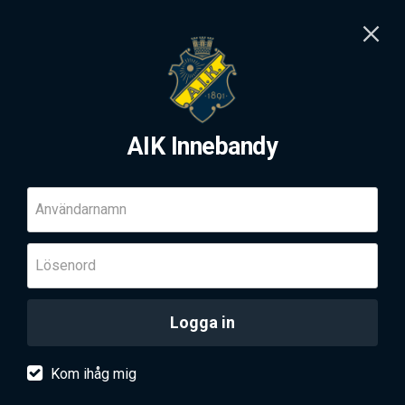
AIK Innebandy
Användarnamn
Lösenord
Logga in
Kom ihåg mig