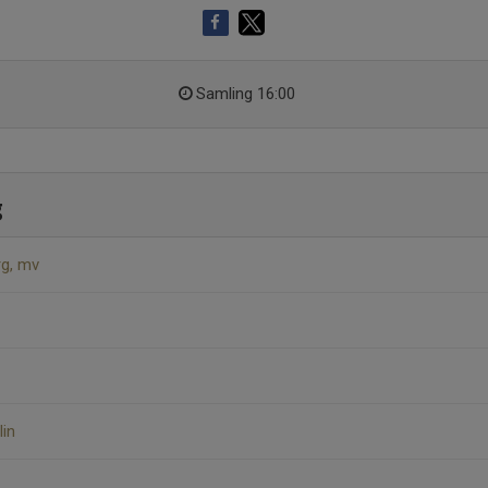
Samling 16:00
g
rg, mv
lin