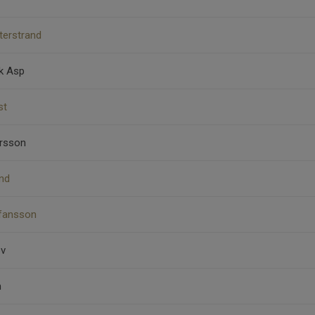
terstrand
ck Asp
st
ersson
und
efansson
öv
m