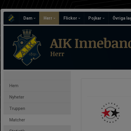
Dam
Herr
Flickor
Pojkar
Övriga l
AIK Inneban
Herr
Hem
Nyheter
Truppen
Matcher