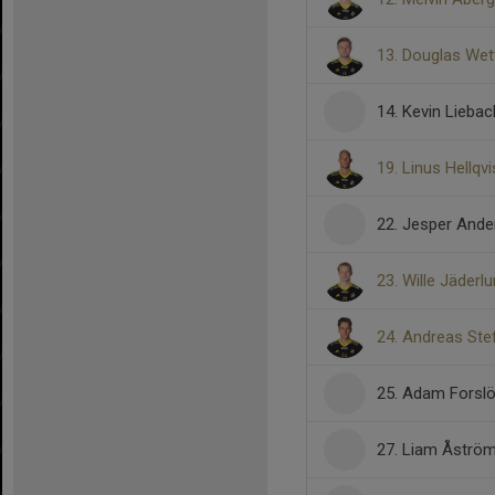
13. Douglas Wet
14. Kevin Lieba
19. Linus Hellqvi
22. Jesper And
23. Wille Jäderl
24. Andreas St
25. Adam Forsl
27. Liam Åströ