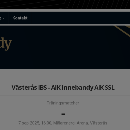
ag
Kontakt
dy
Västerås IBS - AIK Innebandy AIK SSL
Träningsmatcher
-
7 sep 2025, 16:00, Mälarenergi Arena, Västerås