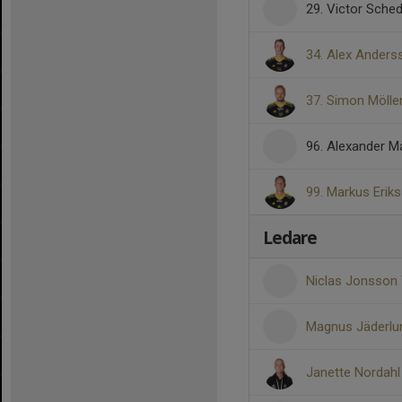
29. Victor Sched
34. Alex Anders
37. Simon Mölle
96. Alexander M
99. Markus Erik
Ledare
Niclas Jonsson
Magnus Jäderl
Janette Nordah