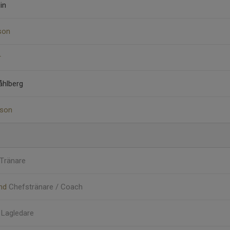
in
son
r
åhlberg
sson
Tränare
und
Chefstränare / Coach
l
Lagledare