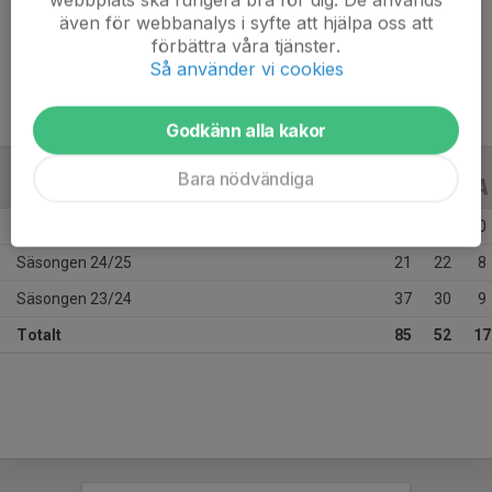
även för webbanalys i syfte att hjälpa oss att
Han är tillbaka! Målskyttarnas målskytt. Rappa repliker, 
förbättra våra tjänster.
volleyskott i krysset, utrustad med ett AIK-hjärta som ska 
Så använder vi cookies
leda till guld!
Godkänn alla kakor
Bara nödvändiga
ALLA SERIER
ALLA ÅR
Säsongen 25/26
27
0
0
Säsongen 24/25
21
22
8
Säsongen 23/24
37
30
9
Totalt
85
52
17