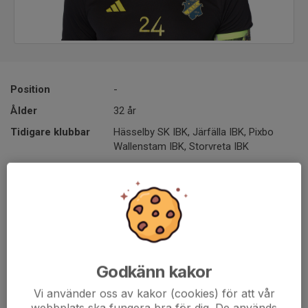
Position
-
Ålder
32 år
Tidigare klubbar
Hässelby SK IBK, Järfälla IBK, Pixbo
Wallenstam IBK, Storvreta IBK
Moderklubb AIK IBF
Säsonger i seniorlaget : 5:e
Landskamper: 35A (Island)
Godkänn kakor
Vi använder oss av kakor (cookies) för att vår
Meriter: SM-guld 2023, Årets Rookie i SSL 2016/17
webbplats ska fungera bra för dig. De används