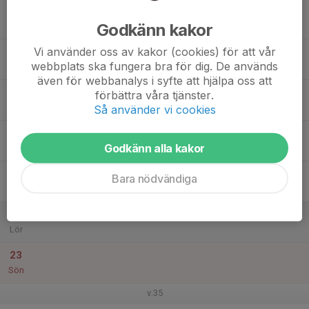
17
Godkänn kakor
Mån
Vi använder oss av kakor (cookies) för att vår
18
webbplats ska fungera bra för dig. De används
Tis
även för webbanalys i syfte att hjälpa oss att
19
förbättra våra tjänster.
Ons
Så använder vi cookies
20
Godkänn alla kakor
Tor
21
17:00
Träning Bagartorpshallen
Bara nödvändiga
18:30
Fre
Bagartorpshallen
22
Lör
23
Sön
v.35