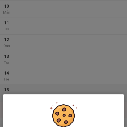
10
Mån
11
Tis
12
Ons
13
Tor
14
Fre
15
Lör
16
Sön
v.34