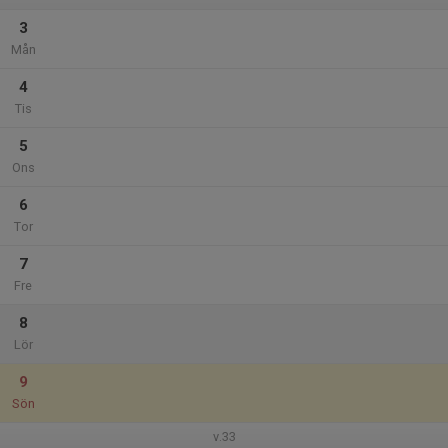
3
Mån
4
Tis
5
Ons
6
Tor
7
Fre
8
Lör
9
Sön
v.33