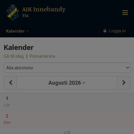
AIK Innebandy
F14
Logga in
Kalender
Kalender
Gå till idag
|
Prenumerera
Augusti 2026
1
Lör
2
Sön
v.32