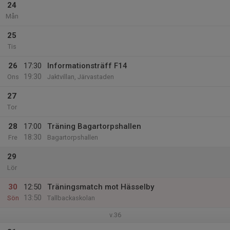
24
Mån
25
Tis
26
17:30
Informationsträff F14
19:30
Ons
Jaktvillan, Järvastaden
27
Tor
28
17:00
Träning Bagartorpshallen
18:30
Fre
Bagartorpshallen
29
Lör
30
12:50
Träningsmatch mot Hässelby
13:50
Sön
Tallbackaskolan
v.36