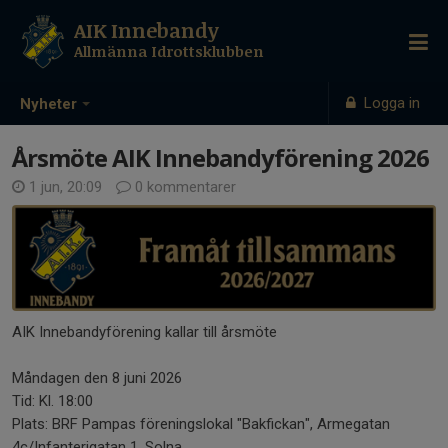
AIK Innebandy
Allmänna Idrottsklubben
Logga in
Nyheter
Årsmöte AIK Innebandyförening 2026
1 jun, 20:09
0 kommentarer
AIK Innebandyförening kallar till årsmöte
Måndagen den 8 juni 2026
Tid: Kl. 18:00
Plats: BRF Pampas föreningslokal "Bakfickan", Armegatan
4c/Infanterigatan 1, Solna