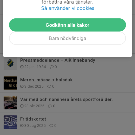
förbättra våra tjänster.
Kallelse till årsmöte - AIK Innebandyförening 2026/27
Så använder vi cookies
12 apr, 14:19
0
AIK IBF har haft besök från Shanghai i Kina
Godkänn alla kakor
28 feb, 13:27
7
Bara nödvändiga
Nybörjargrupper till hösten 2026
23 feb, 14:39
0
Pressmeddelande – AIK Innebandy
22 jan, 19:34
0
Merch. mössa + halsduk
3 dec 2025
0
Var med och nominera årets sportförälder.
23 okt 2025
0
Fritidskortet
30 aug 2025
0