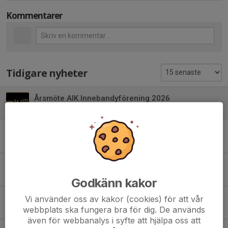
Kommentarer
Tidigare nyheter
Årsmöte AIK Innebandyförening 2026
1 jun, 20:09
0
Ny huvudtränare för AIK Akademi HJ/JAS
29 maj, 13:30
1
Välkomna till AIK Innebandy Summer camp 2026
1 maj, 08:00
0
Godkänn kakor
AIK Innebandy startar Akademi
Vi använder oss av kakor (cookies) för att vår
webbplats ska fungera bra för dig. De används
22 apr, 08:00
0
även för webbanalys i syfte att hjälpa oss att