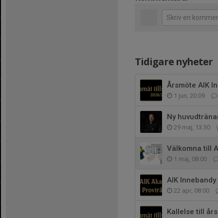
Tidigare nyheter
Årsmöte AIK I
1 jun, 20:09
Ny huvudträna
29 maj, 13:30
Välkomna till
1 maj, 08:00
AIK Innebandy
22 apr, 08:00
Kallelse till 