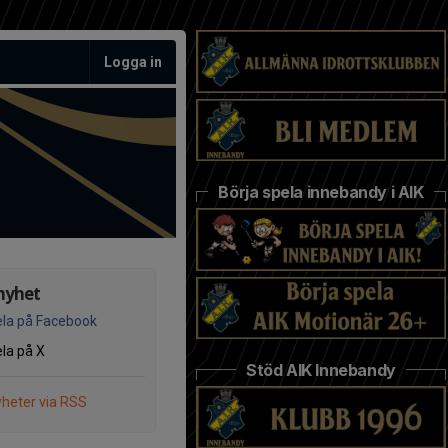
Logga in
Börja spela innebandy i AIK
nyhet
la på Facebook
la på X
Stöd AIK Innebandy
heter via RSS