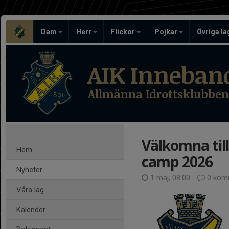
Dam
Herr
Flickor
Pojkar
Övriga l
AIK Inneban
Allmänna Idrottsklubben
Välkomna ti
Hem
camp 2026
Nyheter
1 maj, 08:00
0 kom
Våra lag
Kalender