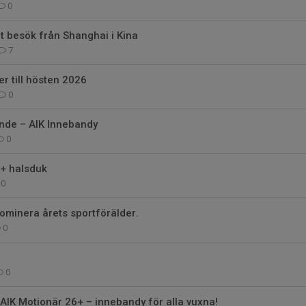
0
ft besök från Shanghai i Kina
7
r till hösten 2026
0
de – AIK Innebandy
0
+ halsduk
0
ominera årets sportförälder.
0
0
r AIK Motionär 26+ – innebandy för alla vuxna!