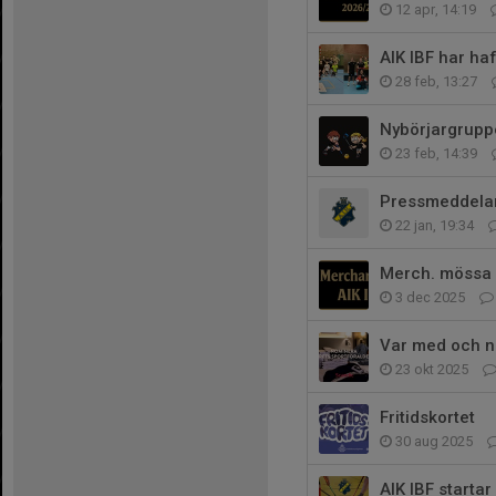
12 apr, 14:19
AIK IBF har ha
28 feb, 13:27
Nybörjargruppe
23 feb, 14:39
Pressmeddelan
22 jan, 19:34
Merch. mössa 
3 dec 2025
Var med och n
23 okt 2025
Fritidskortet
30 aug 2025
AIK IBF starta