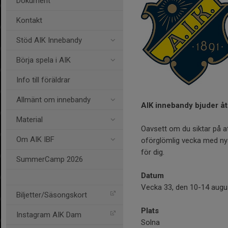
Dokument
Kontakt
Stöd AIK Innebandy
Börja spela i AIK
Info till föräldrar
Allmänt om innebandy
AIK innebandy bjuder åt
Material
Oavsett om du siktar på att 
Om AIK IBF
oförglömlig vecka med ny
för dig.
SummerCamp 2026
Datum
Vecka 33, den 10-14 augus
Biljetter/Säsongskort
Plats
Instagram AIK Dam
Solna