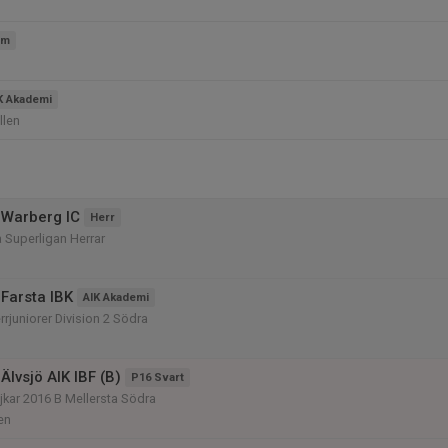
am
K Akademi
llen
 Warberg IC
Herr
 Superligan Herrar
Farsta IBK
AIK Akademi
rjuniorer Division 2 Södra
1
lvsjö AIK IBF (B)
P16 Svart
kar 2016 B Mellersta Södra
en