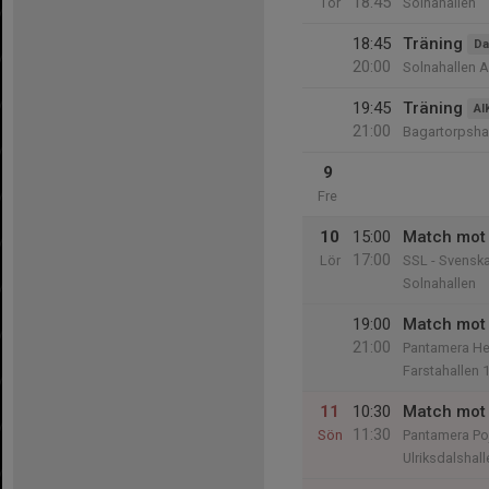
18:45
Tor
Solnahallen
18:45
Träning
D
20:00
Solnahallen A
19:45
Träning
AI
21:00
Bagartorpsha
9
Fre
10
15:00
Match mot
17:00
Lör
SSL - Svenska
Solnahallen
19:00
Match mot 
21:00
Pantamera Her
Farstahallen 
11
10:30
Match mot Ä
11:30
Sön
Pantamera Poj
Ulriksdalshall