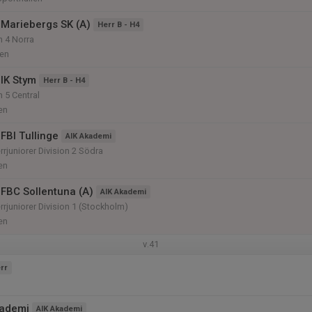
Mariebergs SK (A)
Herr B - H4
n 4 Norra
len
IK Stym
Herr B - H4
n 5 Central
en
FBI Tullinge
AIK Akademi
rjuniorer Division 2 Södra
en
FBC Sollentuna (A)
AIK Akademi
rjuniorer Division 1 (Stockholm)
en
v.41
rr
kademi
AIK Akademi