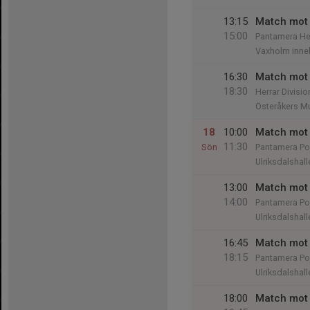
13:15
Match mot
15:00
Pantamera Her
Vaxholm inne
16:30
Match mot 
18:30
Herrar Divisio
Österåkers Mul
18
10:00
Match mot 
11:30
Sön
Pantamera Po
Ulriksdalshall
13:00
Match mot 
14:00
Pantamera Poj
Ulriksdalshall
16:45
Match mot
18:15
Pantamera Po
Ulriksdalshall
18:00
Match mot Ä