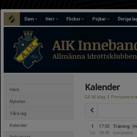
Dam
Herr
Flickor
Pojkar
Övriga l
AIK Inneban
Allmänna Idrottsklubben
Kalender
Hem
Gå till idag
|
Prenumerer
Nyheter
Våra lag
Kalender
1
17:30
Träning
He
18:45
Tor
Solnahallen