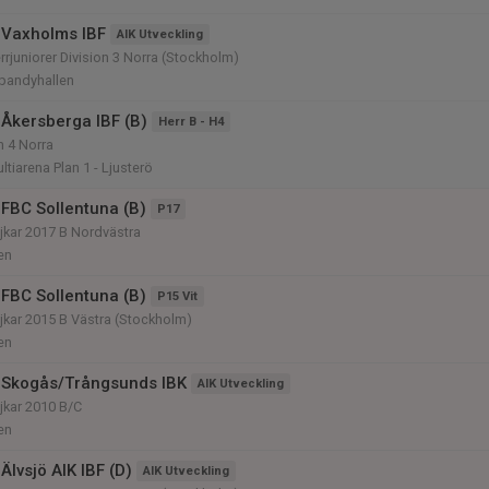
 Vaxholms IBF
AIK Utveckling
rjuniorer Division 3 Norra (Stockholm)
bandyhallen
Åkersberga IBF (B)
Herr B - H4
n 4 Norra
tiarena Plan 1 - Ljusterö
FBC Sollentuna (B)
P17
jkar 2017 B Nordvästra
en
FBC Sollentuna (B)
P15 Vit
kar 2015 B Västra (Stockholm)
en
 Skogås/Trångsunds IBK
AIK Utveckling
jkar 2010 B/C
en
lvsjö AIK IBF (D)
AIK Utveckling