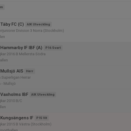
am
Täby FC (C)
AIK Utveckling
rjuniorer Division 3 Norra (Stockholm)
len
Hammarby IF IBF (A)
P16 Svart
kar 2016 B Mellersta Södra
allen
Mullsjö AIS
Herr
 Superligan Herrar
- Mullsjö
 Vaxholms IBF
AIK Utveckling
jkar 2010 B/C
llen
 Kungsängens IF
P15 Vit
kar 2015 B Västra (Stockholm)
Sporthallen