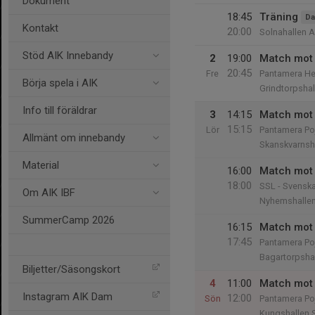
Dokument
18:45
Träning
D
Kontakt
20:00
Solnahallen A
Stöd AIK Innebandy
2
19:00
Match mot 
20:45
Fre
Pantamera Her
Börja spela i AIK
Grindtorpshal
Info till föräldrar
3
14:15
Match mot 
15:15
Lör
Pantamera Poj
Allmänt om innebandy
Skanskvarnsh
Material
16:00
Match mot 
18:00
SSL - Svenska
Om AIK IBF
Nyhemshallen 
SummerCamp 2026
16:15
Match mot
17:45
Pantamera Po
Bagartorpsha
Biljetter/Säsongskort
4
11:00
Match mot
Instagram AIK Dam
12:00
Sön
Pantamera Poj
Kungshallen 