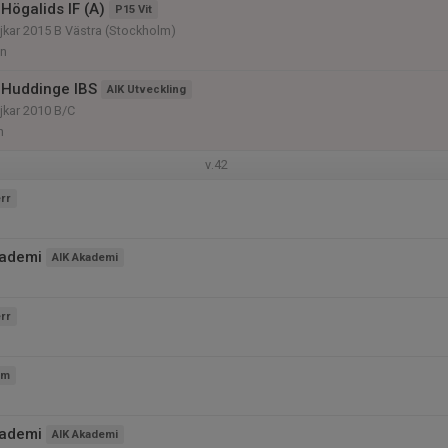
Högalids IF (A)
P15 Vit
kar 2015 B Västra (Stockholm)
en
 Huddinge IBS
AIK Utveckling
jkar 2010 B/C
n
v.42
rr
kademi
AIK Akademi
rr
am
kademi
AIK Akademi