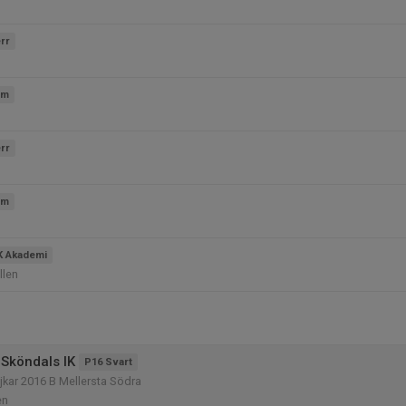
rr
am
rr
am
K Akademi
llen
Sköndals IK
P16 Svart
kar 2016 B Mellersta Södra
en