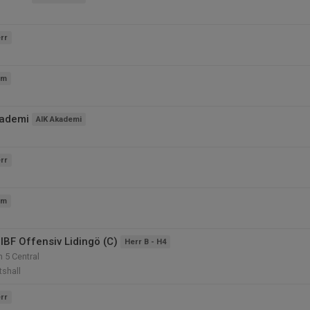
rr
am
kademi
AIK Akademi
rr
am
IBF Offensiv Lidingö (C)
Herr B - H4
n 5 Central
tshall
rr