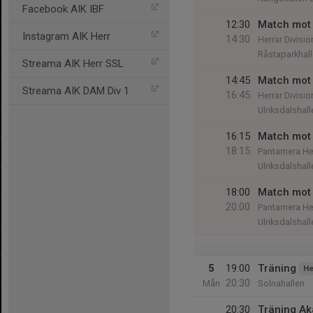
Facebook AIK IBF
12:30
Match mot 
Instagram AIK Herr
14:30
Herrar Divisio
Råstaparkhal
Streama AIK Herr SSL
14:45
Match mot 
Streama AIK DAM Div 1
16:45
Herrar Divisio
Ulriksdalshall
16:15
Match mot 
18:15
Pantamera Her
Ulriksdalshall
18:00
Match mot 
20:00
Pantamera Her
Ulriksdalshall
5
19:00
Träning
He
20:30
Mån
Solnahallen
20:30
Träning A