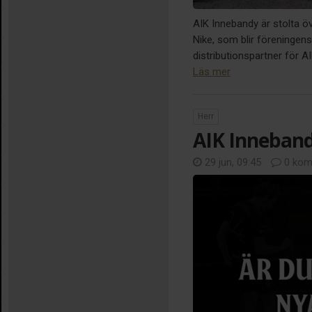
AIK Innebandy är stolta ö
Nike, som blir föreningens 
distributionspartner för 
Läs mer
Herr
AIK Inneband
29 jun, 09:45
0 kom