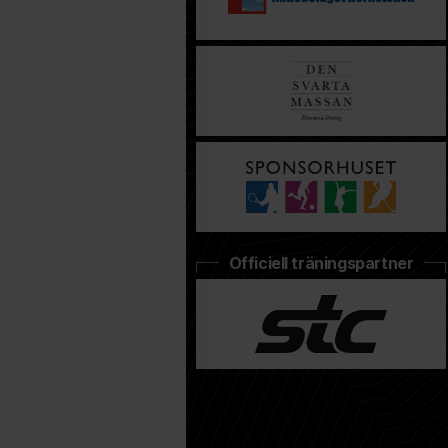
Officiell träningspartner