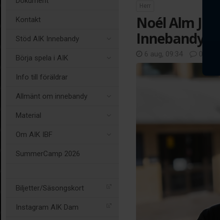
Dokument
Herr
Noél Alm Joha
Kontakt
Innebandys 
Stöd AIK Innebandy
6 aug, 09:34
0 kom
Börja spela i AIK
Info till föräldrar
Allmänt om innebandy
Material
Om AIK IBF
SummerCamp 2026
Biljetter/Säsongskort
Instagram AIK Dam