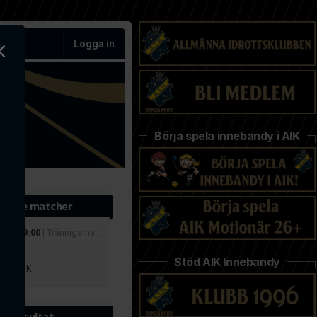
Logga in
Börja spela innebandy i AIK
ande matcher
 aug 19:00
| Träningsmatcher
r
Stöd AIK Innebandy
lby IBK
te resultat