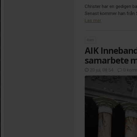
Christer har en gedigen b
Senast kommer han från Sir
Läs mer
Herr
AIK Inneband
samarbete m
20 jul, 08:54
0 komm