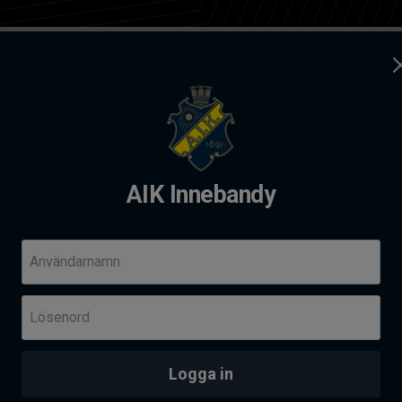
ag
Kontakt
dy
AIK Innebandy
andy Summer camp 2026
Komm
Användarnamn
Fre 14
Lösenord
Her
Skä
PROVTRÄNING - AIK AKADEMI I SOLNAHALLEN
an
Logga in
Senas