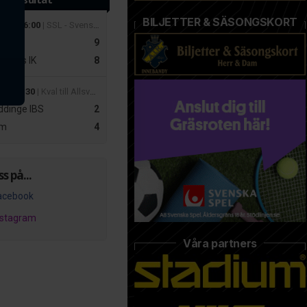
BILJETTER & SÄSONGSKORT
 mar 16:00
| SSL - Svenska Superligan Herrar
r
9
slätts IK
8
apr 19:30
| Kval till Allsvenskan Dam – Playoff 2
dinge IBS
2
m
4
ss på...
acebook
nstagram
Våra partners