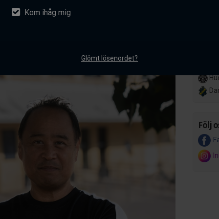
Kom ihåg mig
nsson ansluter till AIK
Lör 14
Her
akademiverksamhet
Hov
mentarer
Glömt lösenordet?
Ons 8 
Hud
Da
Följ o
F
I