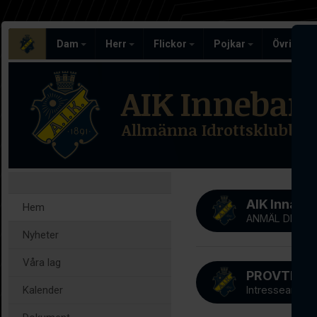
Dam
Herr
Flickor
Pojkar
Övriga l
AIK Inneban
Allmänna Idrottsklubben
AIK Innab
Hem
ANMÄL DIG NU
Nyheter
Våra lag
Kalender
Intresseanmäl