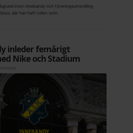
akgrund inom innebandy och föreningsutveckling.
ius, där han haft rollen som...
y inleder femårigt
ed Nike och Stadium
entarer