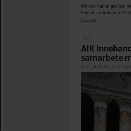
Christer har en gedigen b
Senast kommer han från Sir
Läs mer
Herr
AIK Inneband
samarbete m
20 jul, 08:54
0 komm