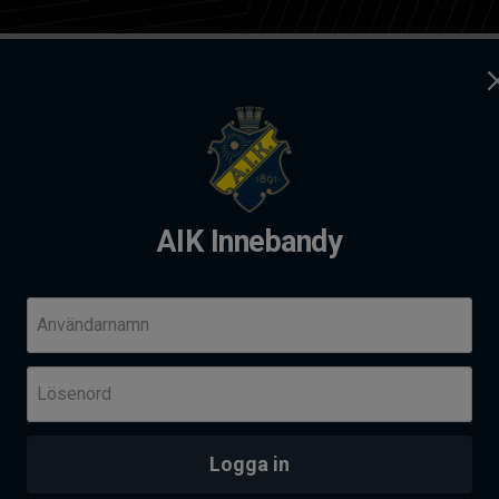
ag
Kontakt
dy
AIK Innebandy
andy Summer camp 2026
Komm
Användarnamn
Fre 14
Lösenord
Her
Skä
PROVTRÄNING - AIK AKADEMI I SOLNAHALLEN
an
Logga in
Senas