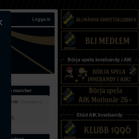
Logga in
Börja spela innebandy i AIK
ande matcher
 aug 19:00
| Träningsmatcher
r
Stöd AIK Innebandy
lby IBK
te resultat