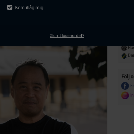
Kom ihåg mig
nsson ansluter till AIK
Lör 14
Her
akademiverksamhet
Hov
entarer
Glömt lösenordet?
Ons 8 
Hud
Da
Följ o
F
I