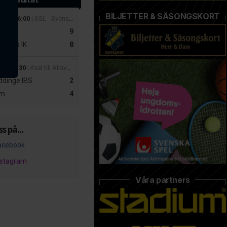
BILJETTER & SÄSONGSKORT
 mar 16:00
| SSL - Svenska Superligan Herrar
r
9
slätts IK
8
apr 19:30
| Kval till Allsvenskan Dam – Playoff 2
dinge IBS
2
m
4
ss på...
acebook
nstagram
Våra partners