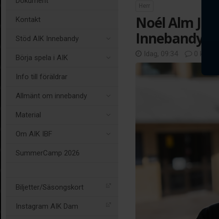
Dokument
Herr
Noél Alm Joha
Kontakt
Innebandys 
Stöd AIK Innebandy
Idag, 09:34
0 komm
Börja spela i AIK
Info till föräldrar
Allmänt om innebandy
Material
Om AIK IBF
SummerCamp 2026
Biljetter/Säsongskort
Instagram AIK Dam