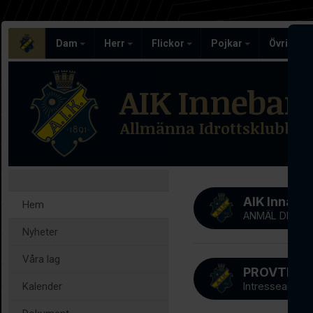
Dam
Herr
Flickor
Pojkar
Övriga l
AIK Inneban
Allmänna Idrottsklubben
AIK Innab
Hem
ANMÄL DIG NU
Nyheter
Våra lag
Kalender
Intresseanmäl