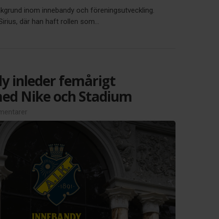
akgrund inom innebandy och föreningsutveckling.
ius, där han haft rollen som...
y inleder femårigt
ed Nike och Stadium
entarer