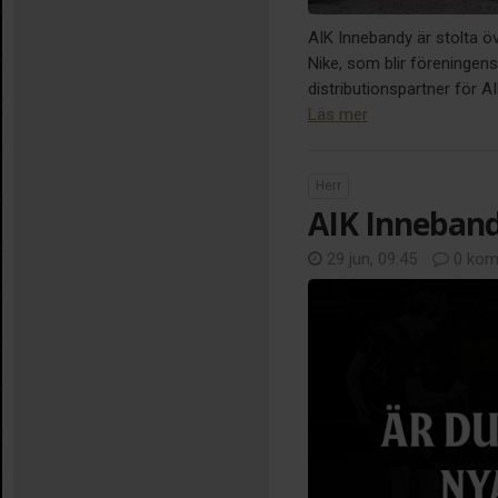
AIK Innebandy är stolta ö
Nike, som blir föreningens 
distributionspartner för 
Läs mer
Herr
AIK Inneband
29 jun, 09:45
0 kom