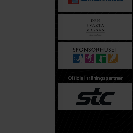
Officiell träningspartner