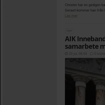
Christer har en gedigen b
Senast kommer han från Sir
Läs mer
Herr
AIK Inneband
samarbete m
20 jul, 08:54
0 komm