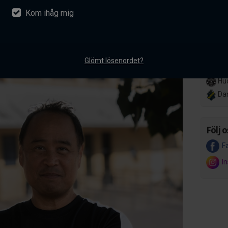
Kom ihåg mig
nsson ansluter till AIK
Lör 14
Her
akademiverksamhet
Hov
mentarer
Glömt lösenordet?
Ons 8 
Hud
Da
Följ o
F
I