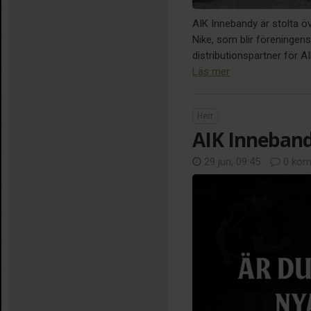
AIK Innebandy är stolta ö
Nike, som blir föreningens 
distributionspartner för 
Läs mer
Herr
AIK Inneband
29 jun, 09:45
0 kom