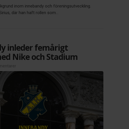
akgrund inom innebandy och föreningsutveckling.
ius, där han haft rollen som...
y inleder femårigt
ed Nike och Stadium
entarer