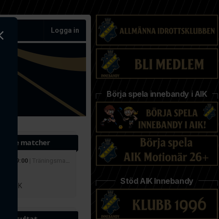
Logga in
Börja spela innebandy i AIK
ande matcher
 aug 19:00
| Träningsmatcher
r
Stöd AIK Innebandy
lby IBK
te resultat