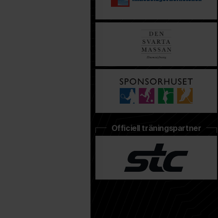
Officiell träningspartner