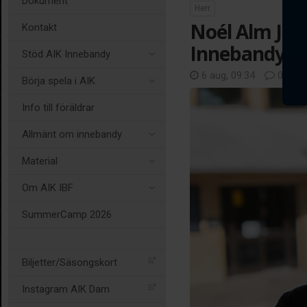
Dokument
Herr
Noél Alm Joha
Kontakt
Innebandys 
Stöd AIK Innebandy
6 aug, 09:34
0 kom
Börja spela i AIK
Info till föräldrar
Allmänt om innebandy
Material
Om AIK IBF
SummerCamp 2026
Biljetter/Säsongskort
Instagram AIK Dam