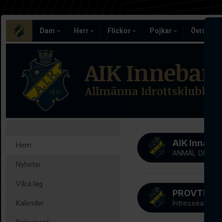
Dam
Herr
Flickor
Pojkar
Övriga l
AIK Inneban
Allmänna Idrottsklubben
AIK Innab
Hem
ANMÄL DIG NU
Nyheter
Våra lag
Kalender
Intresseanmäl