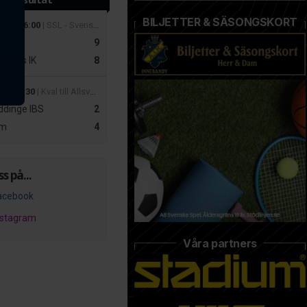
BILJETTER & SÄSONGSKORT
 mar 16:00
| SSL - Svenska Superligan Herrar
r
9
slätts IK
8
apr 19:30
| Kval till Allsvenskan Dam – Playoff 2
dinge IBS
2
m
4
ss på...
acebook
nstagram
Våra partners