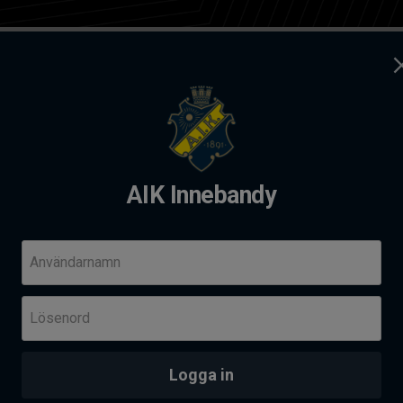
ag
Kontakt
dy
AIK Innebandy
andy Summer camp 2026
Komm
Användarnamn
Fre 14
Lösenord
Her
Skä
PROVTRÄNING - AIK AKADEMI I SOLNAHALLEN
an
Logga in
Senas