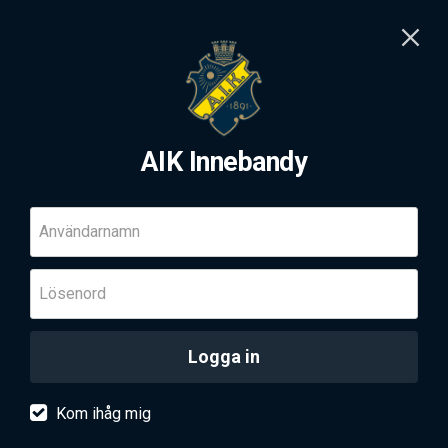
AIK Innebandy
Användarnamn
Lösenord
Logga in
Kom ihåg mig