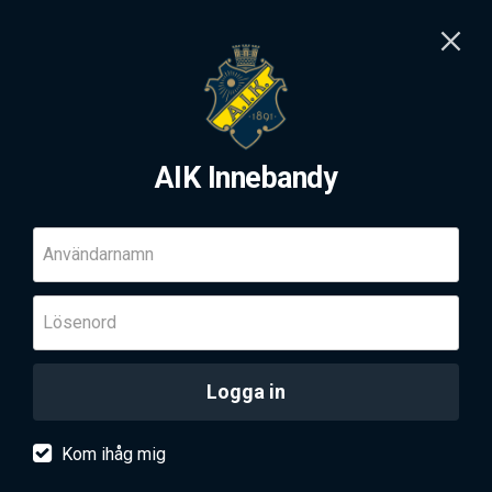
AIK Innebandy
Användarnamn
Lösenord
Logga in
Kom ihåg mig