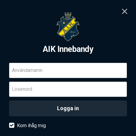
AIK Innebandy
Användarnamn
Lösenord
Logga in
Kom ihåg mig